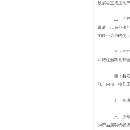
铁屑会直接压伤
二：产品小
最后一步有些做
的多一边剪的少
三：产品正
斗堵住漏料孔都
四：折弯角
张。内扣，模具压
五：侧边刮
六：折弯高
为产品摆动或者