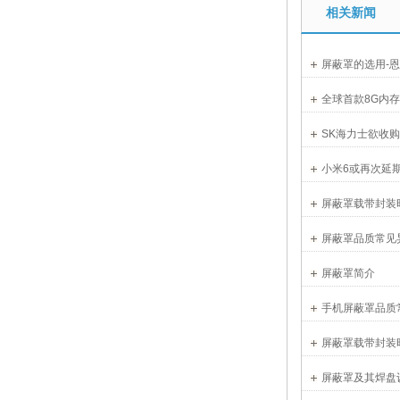
相关新闻
屏蔽罩的选用-
全球首款8G内
SK海力士欲收
小米6或再次延期
屏蔽罩载带封装
屏蔽罩品质常见
屏蔽罩简介
手机屏蔽罩品质
屏蔽罩载带封装
屏蔽罩及其焊盘设