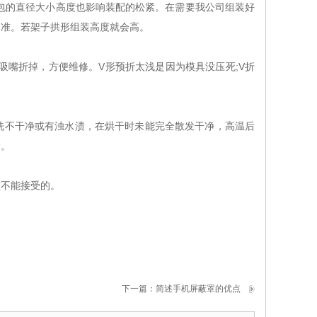
包的直径大小高度也影响装配的松紧。在需要我公司组装好
为准。若架子拱形组装高度就会高。
嘴折掉，方便维修。V形预折太浅是因为模具没压死;V折
不干净或有浊水渍，在烘干时未能完全散发干净，高温后
黄。
不能接受的。
下一篇：
简述手机屏蔽罩的优点