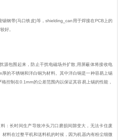
锡钢带(马口铁皮)等，shielding_can用于焊接在PCB上的
比较好。
源包围起来，防止干扰电磁场外扩散;用屏蔽体将接收电
mm厚的不锈钢和洋白铜为材料。其中洋白铜是一种容易上锡
格控制在0.1mm的公差范围内以保证其容易上锡的性能，
废料：长时间生产导致冲头刀口磨损间隙变大，无法卡住废
面。材料在过整平机和送料机的时候，因为机器内有粉尘细微