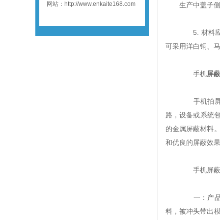
网站：http://www.enkaite168.com
生产中盖子侧边
5. 材料应用
可采用洋白铜、
手机
屏
手机拍屏蔽
路，设备或系统包
的金属屏蔽材料。
和优良的屏蔽效
手机屏蔽罩
一：产品内
料，被冲头带出模