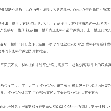
失残缺不清晰，麻点消失不清晰：模具未压死;字码麻点镶件高度不够或者
变形，拱形，有螺丝压印，模印：产品变形，材料扭曲未过平;压料力不够
产品拱形，模具未压到位，模具内压废料产品导致拱形。上下模压的太死
形，拉断：脚仔变形，避位不够;调平螺丝碰到折弯边;脱料弹簧断掉脱
镶件间卡废料导致剧烈摩擦拉断。
面度不良：材料扭曲未过平;折弯边高度不一超差;折弯镶件上的压筋高
包没了，小了，大了：打凸包的针短了磨损;模具没压死;模具内压废料
扁。打凸包的针高了;工作部分直径大了会导致凸包过大甚至破裂。
松过紧：屏蔽架和屏蔽盖单边有0.03-0.05mm的间隙，架子外形