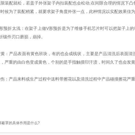
上限装配就松，若盖子外张架子内扣装配也会松动;在间隙合理的情况下凸
有时候为了装配稍紧，就要求架子角度外张一点，此种情况以实配效果佳
预折太浅：在架子上做V形预折是为了维修手机芯片时可以把架子上的吸
折镶件刃口磨损，崩掉。
：产品表面有黄色班块，有的也会成线状，主要是产品清洗后表面清洗
斑，严重的由白色变成黄色，个别的是手指触摸印汗渍，时间久了也会发
：产品来料或生产过程中送料带擦花以及清洗过程中产品碰撞擦花严重
屏蔽罩的具体作用是什么?