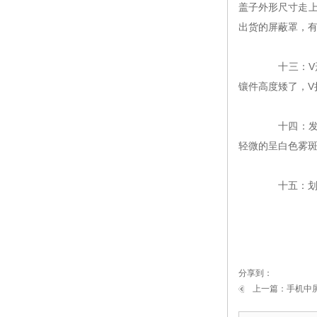
盖子外形尺寸走
出货的屏蔽罩，
十三：V形
镶件高度矮了，V
十四：发黄
轻微的呈白色雾
十五：划伤
分享到：
上一篇：
手机中