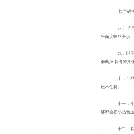
七;字码消
八： 产品
平面度螺丝变形。
九：脚仔变
会断掉;折弯冲头
十：产品平
压不住料。
十一：小凸
够都会把小凸包压
十二：装配过