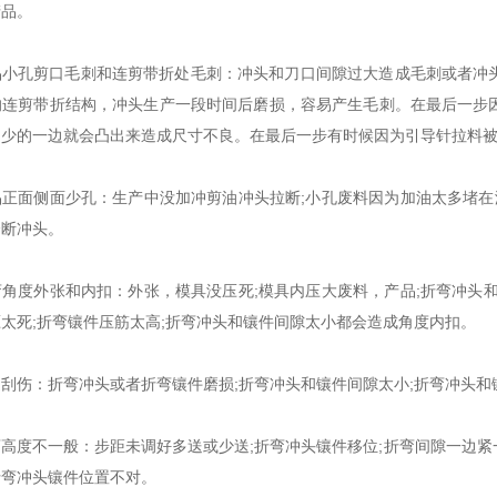
产品。
孔剪口毛刺和连剪带折处毛刺：冲头和刀口间隙过大造成毛刺或者冲头
的连剪带折结构，冲头生产一段时间后磨损，容易产生毛刺。在最后一步
，少的一边就会凸出来造成尺寸不良。在最后一步有时候因为引导针拉料
面侧面少孔：生产中没加冲剪油冲头拉断;小孔废料因为加油太多堵在漏
会断冲头。
度外张和内扣：外张，模具没压死;模具内压大废料，产品;折弯冲头和
太死;折弯镶件压筋太高;折弯冲头和镶件间隙太小都会造成角度内扣。
伤：折弯冲头或者折弯镶件磨损;折弯冲头和镶件间隙太小;折弯冲头和镶
度不一般：步距未调好多送或少送;折弯冲头镶件移位;折弯间隙一边紧
折弯冲头镶件位置不对。