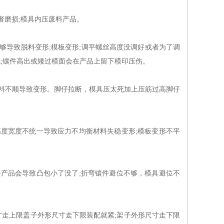
磨损;模具内压废料产品。
导致脱料变形;模板变形;调平螺丝高度没调好或者为了调
;镶件高出或矮过模面会在产品上留下模印压伤。
料不顺导致变形。脚仔拉断，模具压太死加上压筋过高脚仔
度宽度不统一导致应力不均衡材料失稳变形;模板变形不平
产品会导致凸包小了没了;折弯镶件避位不够，模具避位不
尺寸走上限盖子外形尺寸走下限装配就紧;架子外形尺寸走下限