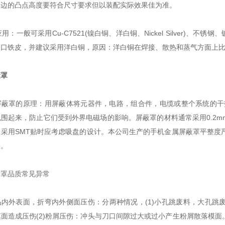
的凸点高度要符合尺寸要求但以装配实际效果佳为准。
：一般可采用Cu-C7521(镍白铜、洋白铜、Nickel Silver)、不锈钢、镀
马口铁皮，并建议采用洋白铜，原因：洋白铜在焊接、散热和蒸气方面上
蔽罩
罩的原理：用屏蔽体将元器件，电路，组合件，电缆或整个系统的干扰
围起来，防止它们受到外界电磁场的影响。屏蔽罩的材料通常采用0.2
采用SMT贴时应考虑吸盘的设计。本公司生产的手机金属屏蔽罩平整度严
果。
品质常见异常
外表面，折弯内外侧面压伤：分两种情况，(1)小孔跳废料，大孔跳
面造成压伤(2)粉屑压伤：冲头与刀口间隙过大或过小产生粉屑散落模