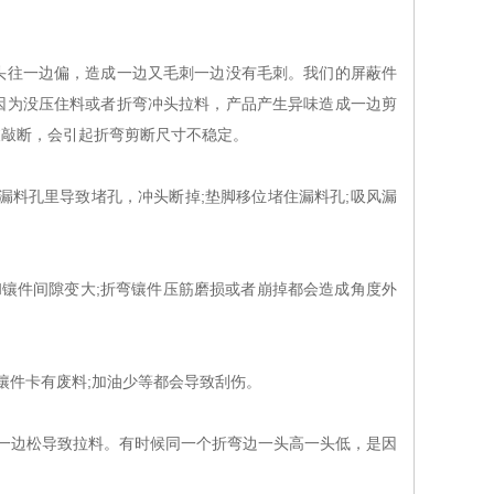
往一边偏，造成一边又毛刺一边没有毛刺。我们的屏蔽件
因为没压住料或者折弯冲头拉料，产品产生异味造成一边剪
被敲断，会引起折弯剪断尺寸不稳定。
料孔里导致堵孔，冲头断掉;垫脚移位堵住漏料孔;吸风漏
镶件间隙变大;折弯镶件压筋磨损或者崩掉都会造成角度外
件卡有废料;加油少等都会导致刮伤。
一边松导致拉料。有时候同一个折弯边一头高一头低，是因