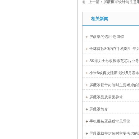
上一篇：
屏蔽框罩设计与注意
相关新闻
屏蔽罩的选用-恩凯特
全球首款8G内存手机诞生 专
SK海力士欲收购东芝芯片业
小米6或再次延期 最快5月发
屏蔽罩载带封装时主要考虑的
屏蔽罩品质常见异常
屏蔽罩简介
手机屏蔽罩品质常见异常
屏蔽罩载带封装时主要考虑的